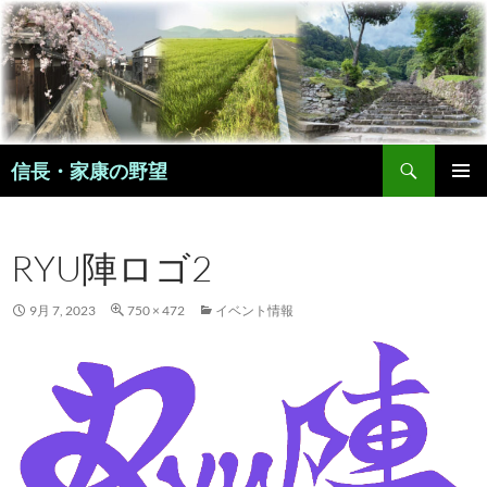
コ
ン
テ
ン
ツ
へ
検
ス
信長・家康の野望
索
キ
メインメ
ッ
ニュー
プ
RYU陣ロゴ2
9月 7, 2023
750 × 472
イベント情報