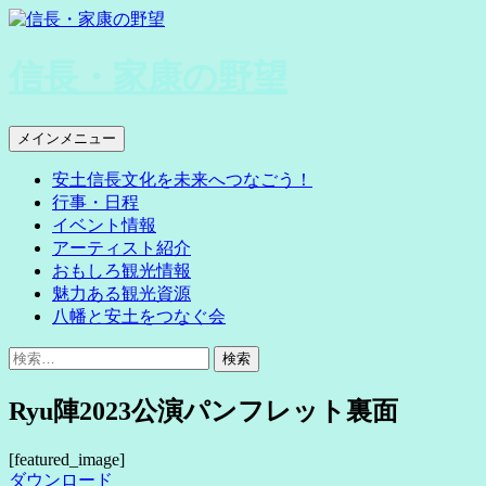
コ
ン
テ
信長・家康の野望
ン
ツ
へ
検
メインメニュー
ス
索
キ
安土信長文化を未来へつなごう！
ッ
行事・日程
プ
イベント情報
アーティスト紹介
おもしろ観光情報
魅力ある観光資源
八幡と安土をつなぐ会
検
索:
Ryu陣2023公演パンフレット裏面
[featured_image]
ダウンロード