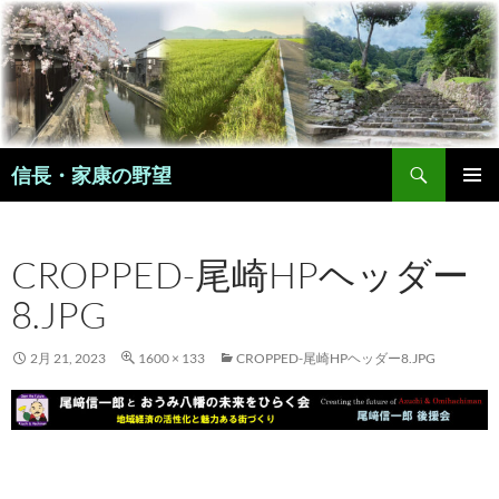
コ
ン
テ
ン
ツ
へ
検
ス
信長・家康の野望
索
キ
メインメ
ッ
ニュー
プ
CROPPED-尾崎HPヘッダー
8.JPG
2月 21, 2023
1600 × 133
CROPPED-尾崎HPヘッダー8.JPG