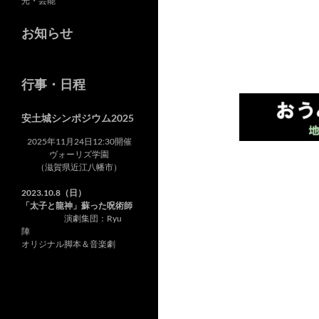
光・芸能
お知らせ
行事・日程
安土城シンポジウム2025
2025年11月24日12:30開催
ヴォーリズ学園
（滋賀県近江八幡市）
2023.10.8（日）
「太子と龍神」蘇った呪術師
演劇集団：Ryu
陣
オリジナル脚本＆音楽劇