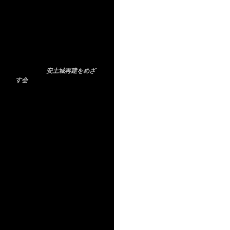
安土城再建をめざ
す会