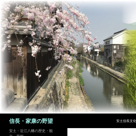
コ
ン
テ
ン
ツ
へ
ス
キ
ッ
プ
検
信長・家康の野望
安土信長文
索
安土・近江八幡の歴史・観