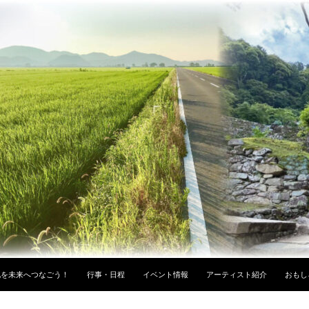
化を未来へつなごう！
行事・日程
イベント情報
アーティスト紹介
おもし