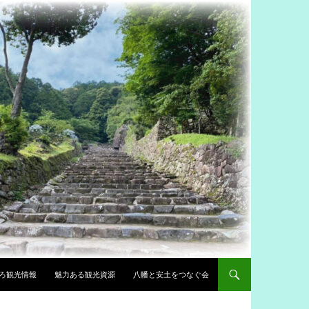
ろ観光情報
魅力ある観光資源
八幡と安土をつなぐ会