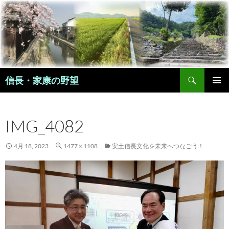
コ
ン
テ
ン
ツ
へ
検
ス
信長・家康の野望
索
キ
メインメ
ッ
ニュー
プ
IMG_4082
4月 18, 2023
1477 × 1108
安土信長文化を未来へつなごう！