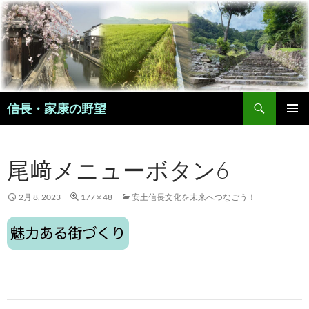
コ
ン
テ
ン
ツ
へ
検
ス
信長・家康の野望
索
キ
メインメ
ッ
ニュー
プ
尾﨑メニューボタン6
2月 8, 2023
177 × 48
安土信長文化を未来へつなごう！