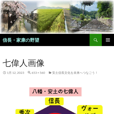
コ
ン
テ
ン
ツ
へ
検
ス
信長・家康の野望
索
キ
メインメ
ッ
ニュー
プ
七偉人画像
1月 12, 2023
653 × 560
安土信長文化を未来へつなごう！