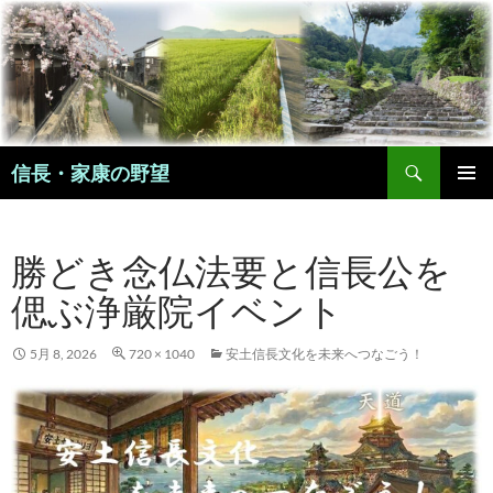
コ
ン
テ
ン
ツ
へ
検
ス
信長・家康の野望
索
キ
メインメ
ッ
ニュー
プ
勝どき念仏法要と信長公を
偲ぶ浄厳院イベント
5月 8, 2026
720 × 1040
安土信長文化を未来へつなごう！