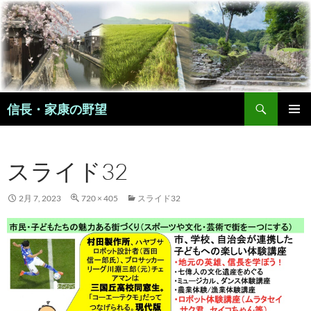
コ
ン
テ
ン
ツ
へ
検
ス
信長・家康の野望
索
キ
メインメ
ッ
ニュー
プ
スライド32
2月 7, 2023
720 × 405
スライド32