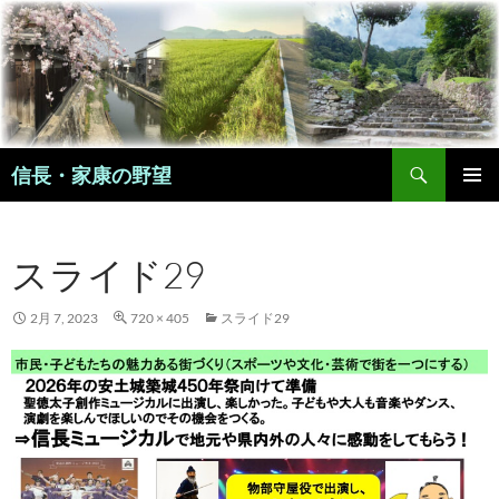
コ
ン
テ
ン
ツ
へ
検
ス
信長・家康の野望
索
キ
メインメ
ッ
ニュー
プ
スライド29
2月 7, 2023
720 × 405
スライド29